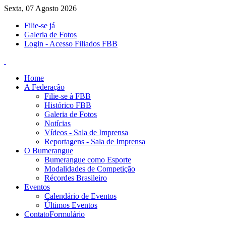
Sexta, 07 Agosto 2026
Filie-se já
Galeria de Fotos
Login - Acesso Filiados FBB
Home
A Federação
Filie-se à FBB
Histórico FBB
Galeria de Fotos
Notícias
Vídeos - Sala de Imprensa
Reportagens - Sala de Imprensa
O Bumerangue
Bumerangue como Esporte
Modalidades de Competição
Récordes Brasileiro
Eventos
Calendário de Eventos
Últimos Eventos
Contato
Formulário