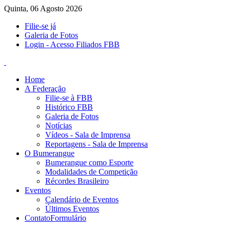
Quinta, 06 Agosto 2026
Filie-se já
Galeria de Fotos
Login - Acesso Filiados FBB
Home
A Federação
Filie-se à FBB
Histórico FBB
Galeria de Fotos
Notícias
Vídeos - Sala de Imprensa
Reportagens - Sala de Imprensa
O Bumerangue
Bumerangue como Esporte
Modalidades de Competição
Récordes Brasileiro
Eventos
Calendário de Eventos
Últimos Eventos
Contato
Formulário