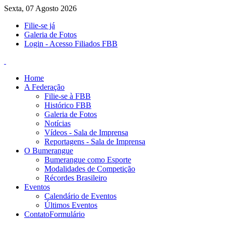
Sexta, 07 Agosto 2026
Filie-se já
Galeria de Fotos
Login - Acesso Filiados FBB
Home
A Federação
Filie-se à FBB
Histórico FBB
Galeria de Fotos
Notícias
Vídeos - Sala de Imprensa
Reportagens - Sala de Imprensa
O Bumerangue
Bumerangue como Esporte
Modalidades de Competição
Récordes Brasileiro
Eventos
Calendário de Eventos
Últimos Eventos
Contato
Formulário