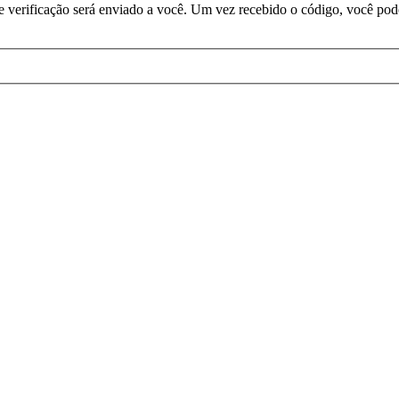
de verificação será enviado a você. Um vez recebido o código, você pod
eitos reservados
 Explorer 8, Firefox 3.5 ou Google Chrome.