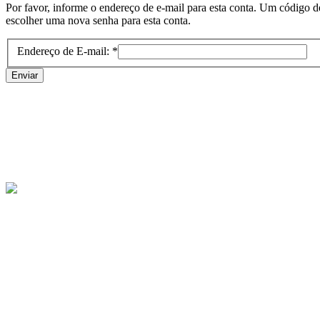
Por favor, informe o endereço de e-mail para esta conta. Um código 
escolher uma nova senha para esta conta.
Endereço de E-mail:
*
Enviar
FBB - Federação Brasileira de Bumerangue | Copyright © 2017 - Todos os dir
Para uma melhor compatibilidade, indicamos o uso dos navegadores Internet
contatos@fbbumerangue.com.br
Website Desenvolvido por: